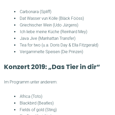
Carbonara (Spliff)
Dat Wasser vun Kölle (Bläck Fööss)
Griechischer Wein (Udo Jürgens)
Ich liebe meine Küche (Reinhard Mey)
Java Jive (Manhattan Transfer)
Tea for two (u.a. Doris Day & Ella Fitzgerald)
Vergammelte Speisen (Die Prinzen)
Konzert 2019: „Das Tier in dir“
Im Programm unter anderem:
Africa (Toto)
Blackbird (Beatles)
Fields of gold (Sting)