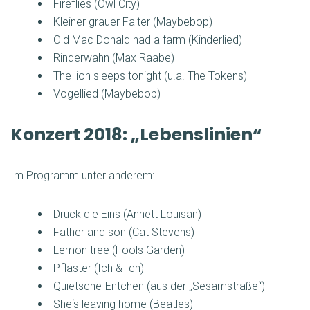
Fireflies (Owl City)
Kleiner grauer Falter (Maybebop)
Old Mac Donald had a farm (Kinderlied)
Rinderwahn (Max Raabe)
The lion sleeps tonight (u.a. The Tokens)
Vogellied (Maybebop)
Konzert 2018: „Lebenslinien“
Im Programm unter anderem:
Drück die Eins (Annett Louisan)
Father and son (Cat Stevens)
Lemon tree (Fools Garden)
Pflaster (Ich & Ich)
Quietsche-Entchen (aus der „Sesamstraße“)
She‘s leaving home (Beatles)