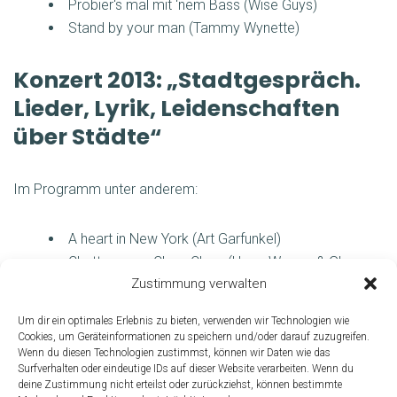
Probier‘s mal mit ‘nem Bass (Wise Guys)
Stand by your man (Tammy Wynette)
Konzert 2013: „Stadtgespräch.
Lieder, Lyrik, Leidenschaften
über Städte“
Im Programm unter anderem:
A heart in New York (Art Garfunkel)
Chattanooga Choo Choo (Harry Warren & Glenn
Zustimmung verwalten
Miller)
Downtown (Petula Clark)
Um dir ein optimales Erlebnis zu bieten, verwenden wir Technologien wie
Ich war noch niemals in New York (Udo Jürgens)
Cookies, um Geräteinformationen zu speichern und/oder darauf zuzugreifen.
Sonderzug nach Pankow (Udo Lindenberg)
Wenn du diesen Technologien zustimmst, können wir Daten wie das
Surfverhalten oder eindeutige IDs auf dieser Website verarbeiten. Wenn du
deine Zustimmung nicht erteilst oder zurückziehst, können bestimmte